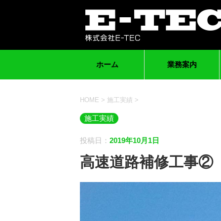
ホーム
業務案内
HOME
>
施工実績
>
施工実績
投稿日：
2019年10月1日
高速道路補修工事②